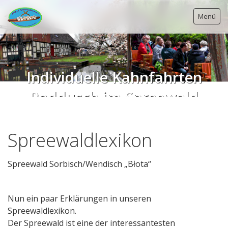
Menü
Individuelle Kahnfahrten
Startseite
Raddusch im Spreewald
Kahnfahrten
Individuelle Spreewald Kahnfahrten ab Raddusch vom
Paddelboote
wunderschönen Naturhafen und Detlefs' Bootshaus.
Spreewaldlexikon
Kontakt
Impressum
Spreewald Sorbisch/Wendisch „Błota“
Datenschutz
Spreewaldlexikon
Nun ein paar Erklärungen in unseren
Spreewaldlexikon.
Der Spreewald ist eine der interessantesten